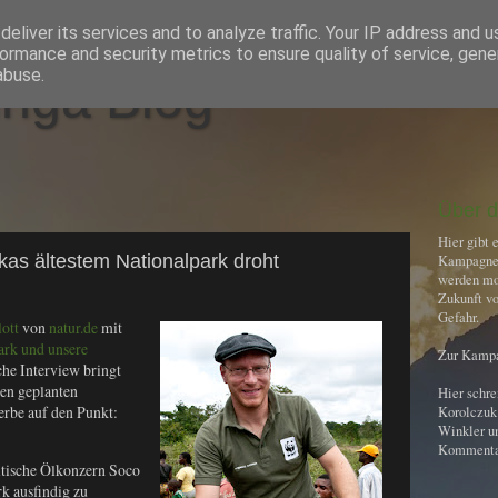
eliver its services and to analyze traffic. Your IP address and 
ormance and security metrics to ensure quality of service, gen
abuse.
nga Blog
Über d
Hier gibt 
rikas ältestem Nationalpark droht
Kampagne
werden mo
Zukunft vo
Gefahr.
ott
von
natur.de
mit
ark und unsere
Zur Kampa
che Interview bringt
en geplanten
Hier schr
be auf den Punkt:
Korolczuk
Winkler un
Kommentar
ritische Ölkonzern Soco
k ausfindig zu