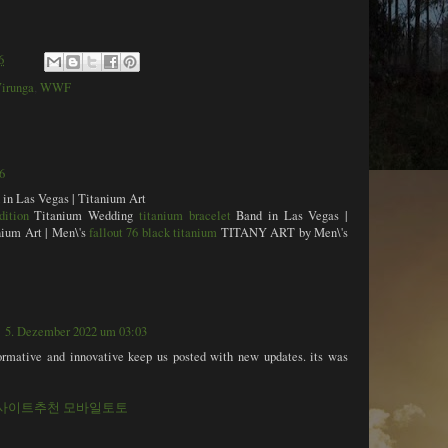
6
irunga
,
WWF
6
in Las Vegas | Titanium Art
dition
Titanium Wedding
titanium bracelet
Band in Las Vegas |
ium Art | Men\'s
fallout 76 black titanium
TITANY ART by Men\'s
5. Dezember 2022 um 03:03
nformative and innovative keep us posted with new updates. its was
사이트추천
모바일토토