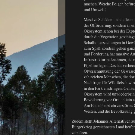
machen. Welche Folgen befürc
und Umwelt?
Massive Schäden – und die ents
der Ölförderung, sondern in e
Ökosystem schon bei der Expl
durch die Vegetation geschla
Schalluntersuchungen in Gewäs
zum Spaß, sondern gehen ganz 
und Förderung hat massive Aus
Infrastrukturmaßnahmen, sie 
Pipeline legen. Das hat verhe
Ölverschmutzung der Gewässer
zahlreichen Menschen, die dort
Nachfrage für Wildfleisch wir
in den Park eindringen. Genaus
Ökosystem wird unwiederbringl
Bevölkerung vor Ort – allein
Am Ende bleibt ein zerstörtes
Westen, und die Bevölkerung ge
Zudem stellt Johannes Alternativen 
Bürgerkrieg gezeichneten Land helfe
zerstören.