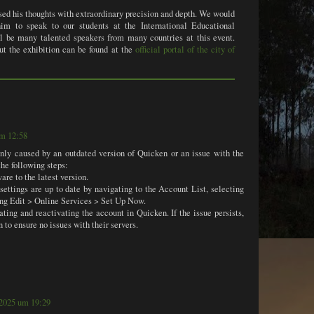
sed his thoughts with extraordinary precision and depth. We would
im to speak to our students at the International Educational
ll be many talented speakers from many countries at this event.
t the exhibition can be found at the
official portal of the city of
um 12:58
y caused by an outdated version of Quicken or an issue with the
the following steps:
are to the latest version.
settings are up to date by navigating to the Account List, selecting
ing Edit > Online Services > Set Up Now.
ivating and reactivating the account in Quicken. If the issue persists,
n to ensure no issues with their servers.
 2025 um 19:29