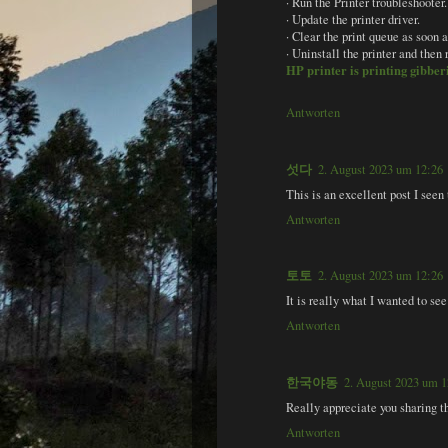
· Run the Printer troubleshooter.
· Update the printer driver.
· Clear the print queue as soon a
· Uninstall the printer and then r
HP printer is printing gibber
Antworten
섯다
2. August 2023 um 12:26
This is an excellent post I seen 
Antworten
토토
2. August 2023 um 12:26
It is really what I wanted to see
Antworten
한국야동
2. August 2023 um 1
Really appreciate you sharing th
Antworten